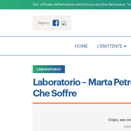
Sito ufficiale dell'emittente radiofonica cattolica Radiopace, "
Seguici
DOVE SIAMO
LA STORIA
HOME
L’EMITTENTE
RADIOPACE LIVE
LABORATORIO
Laboratorio – Marta Petro
Che Soffre