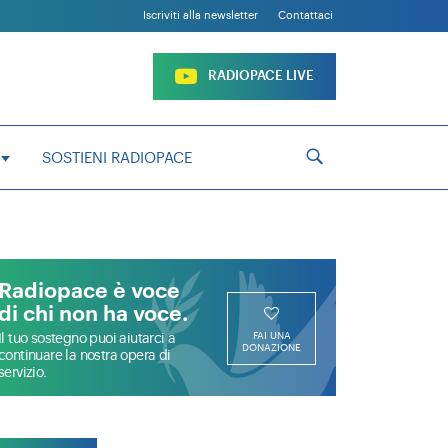
IO
Iscriviti alla newsletter
Contattaci
AVVENIMENTI
CON VOI
RADIOPACE LIVE
IO
SOSTIENI RADIOPACE
R TE
Radiopace è voce
di chi non ha voce.
FAI UNA
Il tuo sostegno puoi aiutarci a
DONAZIONE
continuare la nostra opera di
servizio.