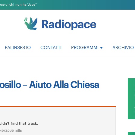
LABORATOR
Voce di chi non ha Voce”
PAGINE APERTE
PERSONE E 
PARLIAMONE CON
RADIOPACE 
MONS.BRUNO FASANI
SPECIALI
TONIOLO – INCONTRI DI
INTRAPRÈSA 2023 – 2024
TUTTI IN RAD
PALINSESTO
CONTATTI
PROGRAMMI
ARCHIVIO
VENTO D’ESTATE
UN LIBRO PE
sillo – Aiuto Alla Chiesa