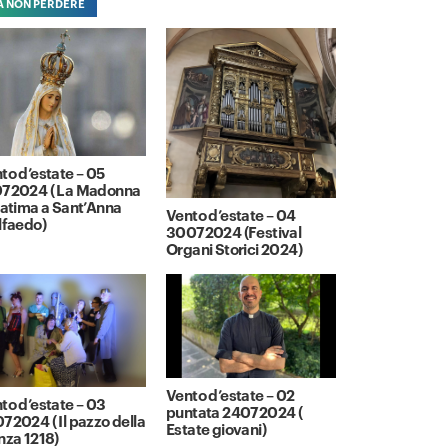
A NON PERDERE
to d’estate – 05
72024 ( La Madonna
Fatima a Sant’Anna
Vento d’estate – 04
lfaedo)
30072024 (Festival
Organi Storici 2024)
Vento d’estate – 02
to d’estate – 03
puntata 24072024 (
72024 ( Il pazzo della
Estate giovani)
nza 1218)