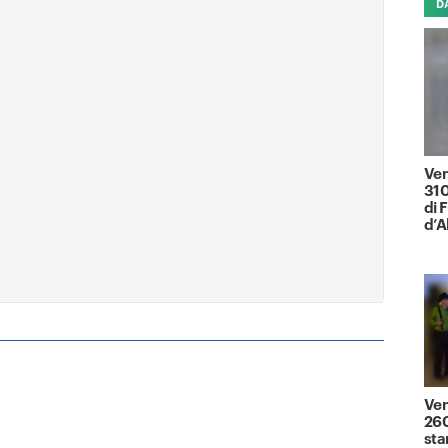
D
Ven
310
di 
d’A
Ven
260
sta